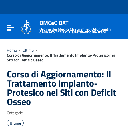
Vai ai contenuti
Vai al menu di navigazione
Vai al footer
OMCeO BAT
Attiva / disattiva la navigazione
Ordine dei Medici Chirurghi ed Odontoiatri
della Provincia di Barletta-Andria-Trani
Home
/
Ultime
/
Corso di Aggiornamento: Il Trattamento Implanto-Protesico nei
Siti con Deficit Osseo
Corso di Aggiornamento: Il
Trattamento Implanto-
Protesico nei Siti con Deficit
Osseo
Categorie
Ultime