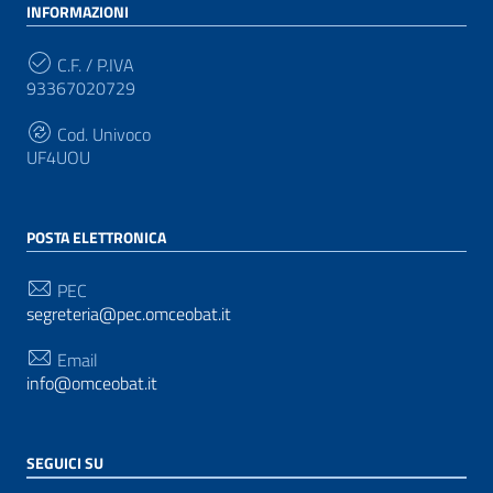
INFORMAZIONI
C.F. / P.IVA
93367020729
Cod. Univoco
UF4UOU
POSTA ELETTRONICA
PEC
segreteria@pec.omceobat.it
Email
info@omceobat.it
SEGUICI SU