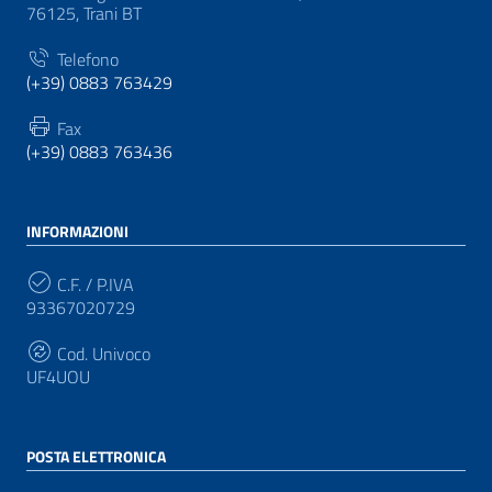
76125, Trani BT
Telefono
(+39) 0883 763429
Fax
(+39) 0883 763436
INFORMAZIONI
C.F. / P.IVA
93367020729
Cod. Univoco
UF4UOU
POSTA ELETTRONICA