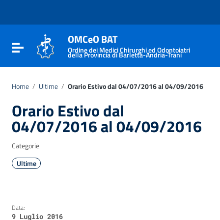
Vai ai contenuti
Vai al menu di navigazione
Vai al footer
OMCeO BAT
Attiva / disattiva la navigazione
Ordine dei Medici Chirurghi ed Odontoiatri
della Provincia di Barletta-Andria-Trani
Home
/
Ultime
/
Orario Estivo dal 04/07/2016 al 04/09/2016
Orario Estivo dal
04/07/2016 al 04/09/2016
Categorie
Ultime
Data:
9 Luglio 2016