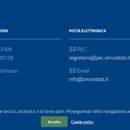
IONI
POSTA ELETTRONICA
 P.IVA
PEC
20729
segreteria@pec.omceobat.i
 Univoco
Email
U
info@omceobat.it
e tecnici, analytics e di terze parti. Proseguendo nella navigazione acc
Accetto
Cookie policy