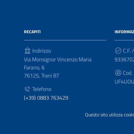
RECAPITI
INFORMAZ
Indirizzo
C.F. /
Via Monsignor Vincenzo Maria
933670
Farano, 6
Cod.
76125, Trani BT
UF4UO
Telefono
(+39) 0883 763429
Fax
Questo sito utilizza cooki
(+39) 0883 763436