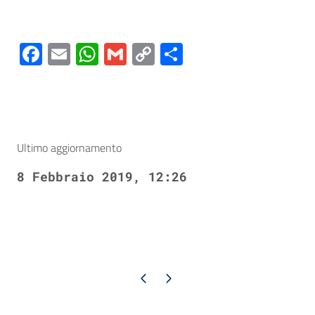
Facebook
Email
WhatsApp
Gmail
Copy
Condividi
Link
Ultimo aggiornamento
8 Febbraio 2019, 12:26
Pagina precedente
Pagina successiva