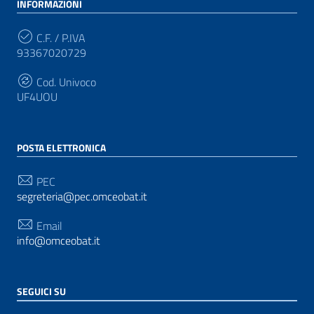
INFORMAZIONI
C.F. / P.IVA
93367020729
Cod. Univoco
UF4UOU
POSTA ELETTRONICA
PEC
segreteria@pec.omceobat.it
Email
info@omceobat.it
SEGUICI SU