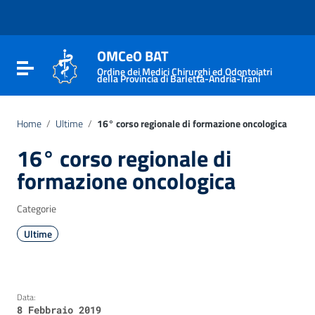
Vai ai contenuti
Vai al menu di navigazione
Vai al footer
OMCeO BAT
Attiva / disattiva la navigazione
Ordine dei Medici Chirurghi ed Odontoiatri
della Provincia di Barletta-Andria-Trani
Home
/
Ultime
/
16° corso regionale di formazione oncologica
16° corso regionale di
formazione oncologica
Categorie
Ultime
Data:
8 Febbraio 2019