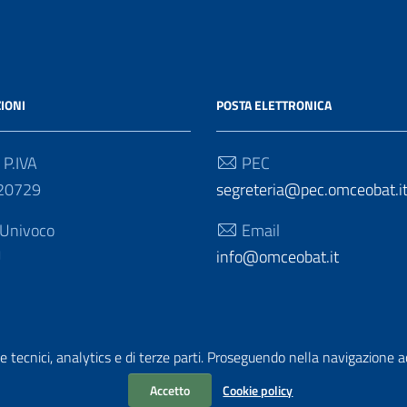
IONI
POSTA ELETTRONICA
 P.IVA
PEC
20729
segreteria@pec.omceobat.i
 Univoco
Email
U
info@omceobat.it
e tecnici, analytics e di terze parti. Proseguendo nella navigazione acc
Accetto
Cookie policy