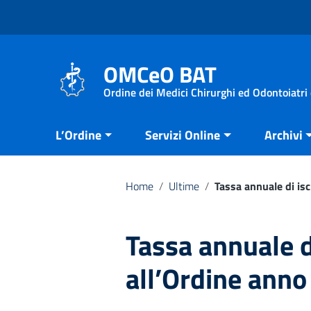
Vai ai contenuti
Vai al menu di navigazione
Vai al footer
OMCeO BAT
Ordine dei Medici Chirurghi ed Odontoiatri 
L’Ordine
Servizi Online
Archivi
Home
/
Ultime
/
Tassa annuale di is
Tassa annuale d
all’Ordine ann