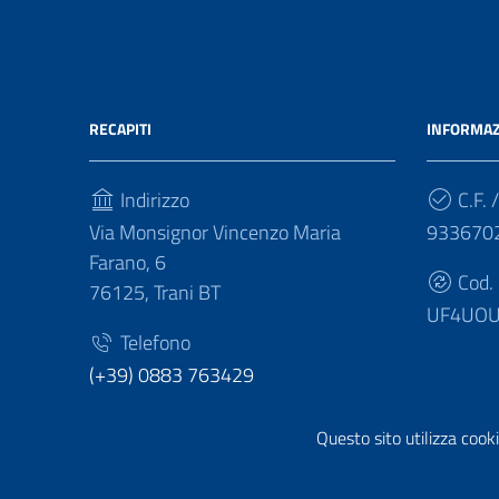
RECAPITI
INFORMAZ
Indirizzo
C.F. /
Via Monsignor Vincenzo Maria
933670
Farano, 6
Cod.
76125, Trani BT
UF4UO
Telefono
(+39) 0883 763429
Fax
Questo sito utilizza cooki
(+39) 0883 763436