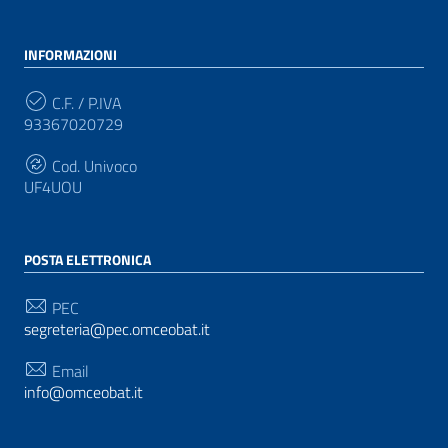
INFORMAZIONI
C.F. / P.IVA
93367020729
Cod. Univoco
UF4UOU
POSTA ELETTRONICA
PEC
segreteria@pec.omceobat.it
Email
info@omceobat.it