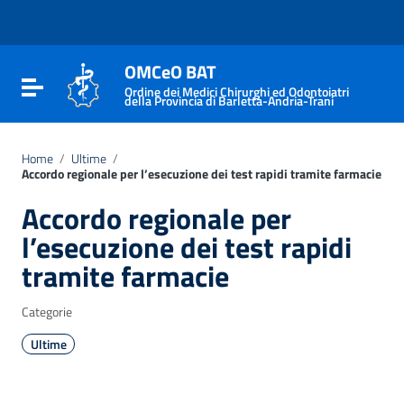
Vai ai contenuti
Vai al menu di navigazione
Vai al footer
OMCeO BAT
Attiva / disattiva la navigazione
Ordine dei Medici Chirurghi ed Odontoiatri
della Provincia di Barletta-Andria-Trani
Home
/
Ultime
/
Accordo regionale per l’esecuzione dei test rapidi tramite farmacie
Accordo regionale per
l’esecuzione dei test rapidi
tramite farmacie
Categorie
Ultime