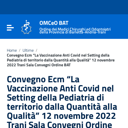
Vai ai contenuti
Vai al menu di navigazione
Vai al footer
OMCeO BAT
Attiva / disattiva la navigazione
Ordine dei Medici Chirurghi ed Odontoiatri
della Provincia di Barletta-Andria-Trani
Home
/
Ultime
/
Convegno Ecm “La Vaccinazione Anti Covid nel Setting della
Pediatria di territorio dalla Quantità alla Qualità” 12 novembre
2022 Trani Sala Convegni Ordine BAT
Convegno Ecm “La
Vaccinazione Anti Covid nel
Setting della Pediatria di
territorio dalla Quantità alla
Qualità” 12 novembre 2022
Trani Sala Convegni Ordine