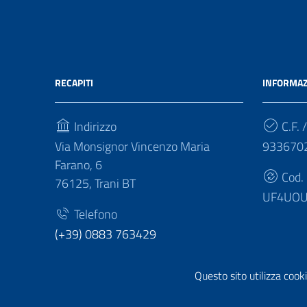
RECAPITI
INFORMAZ
Indirizzo
C.F. /
Via Monsignor Vincenzo Maria
933670
Farano, 6
Cod.
76125, Trani BT
UF4UO
Telefono
(+39) 0883 763429
Fax
Questo sito utilizza cooki
(+39) 0883 763436