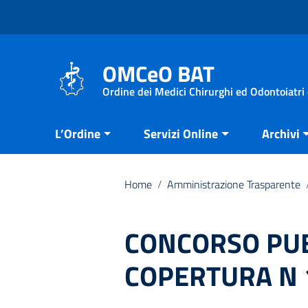
Vai ai contenuti
Vai al menu di navigazione
Vai al footer
OMCeO BAT
Ordine dei Medici Chirurghi ed Odontoiatri 
L’Ordine
Servizi Online
Archivi
Home
/
Amministrazione Trasparente
CONCORSO PUB
COPERTURA N 